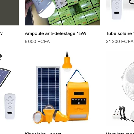
3W
Ampoule anti-délestage 15W
Tube solaire
Prix
Prix
5 000 FCFA
31 200 FCFA