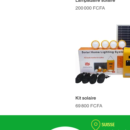
Lampadaire solaire
Prix
200 000 FCFA
Kit solaire
Prix
69 800 FCFA
SUISSE