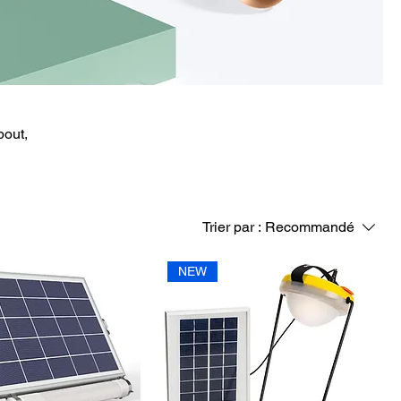
bout,
Trier par :
Recommandé
NEW