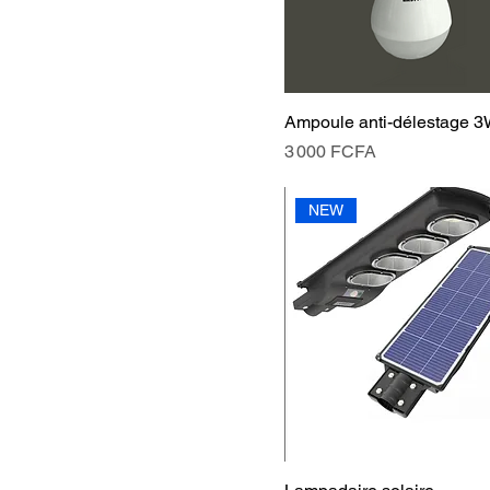
Ampoule anti-délestage 
Prix
3 000 FCFA
NEW