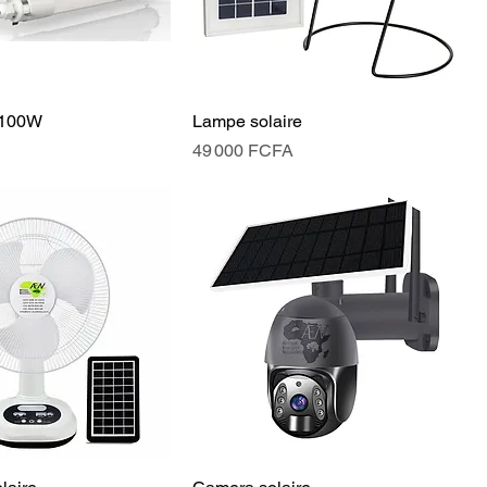
 100W
Lampe solaire
Prix
49 000 FCFA